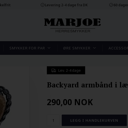
elfrit
Levering 2-4 dage fra DK
60 dager
SMYKKER FOR PAR
ØRE SMYKKER
ACCESSO
Lev. 2-4 dage
Backyard armbånd i læ
290,00
NOK