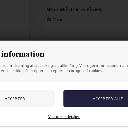
Mote armbånd i lær og stålperler.
20-22 cm
 information
es til indsamling af statistik og til trafikmåling. Vi bruger informationen til 
Ved at klikke på acceptere, acceptere du brugen af cookies.
Andre kjøpte også
Vis cookie detaljer