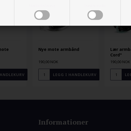
Markedsføring
Funktionelle
mote
Nye mote armbånd
Lær armb
Cord"
190,00 NOK
190,00 NOK
Informationer