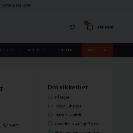
 bytte & returret
0
0,00 NOK
RIES
MIXED
OUTLET
NYHETER
r
Din sikkerhet
På lager
Trygg E-handel
100% nikkelfrit
Levering 2-4 dage fra DK
Gem
60 dager bytte & returret