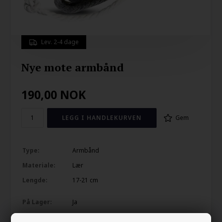
Lev. 2-4 dage
Nye mote armbånd
190,00
NOK
Gem
Type:
Armbånd
Materiale:
Lær
Lengde:
17-21 cm
På Lager:
Ja