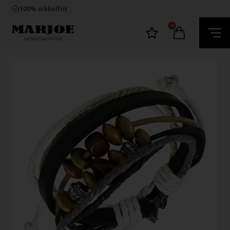
Trygg E-Handel
100% nikkelfrit
Levering 2-4 dage fra DK
60 dager bytte & returret
0
Trygg E-Handel
100% nikkelfrit
Levering 2-4 dage fra DK
60 dager bytte & returret