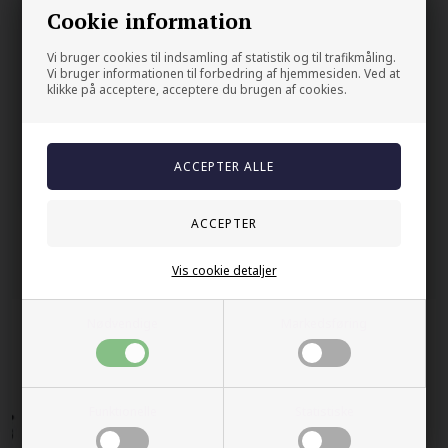
Cookie information
Din sikkerhet
Vi bruger cookies til indsamling af statistik og til trafikmåling.
På lager
Vi bruger informationen til forbedring af hjemmesiden. Ved at
klikke på acceptere, acceptere du brugen af cookies.
Trygg E-handel
100% nikkelfrit
Levering 2-4 dage fra DK
60 dager bytte & returret
Andre kjøpte også
Vis cookie detaljer
Nødvendige
Markedsføring
Funktionelle
Statistiske