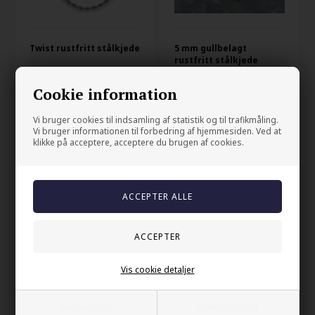
Twist rustfritt stålkjede
5 mm gullbelagt
rustfritt stålkjede
390,00 NOK
350,00 NOK
Cookie information
VELG VARIANT
VELG VARIANT
Vi bruger cookies til indsamling af statistik og til trafikmåling.
Vi bruger informationen til forbedring af hjemmesiden. Ved at
klikke på acceptere, acceptere du brugen af cookies.
Vis cookie detaljer
IP 4mm gullbelagt
Curp rustfritt stål kjede
Nødvendige
Markedsføring
rustfritt stålkjede åpen
gullbelagt.