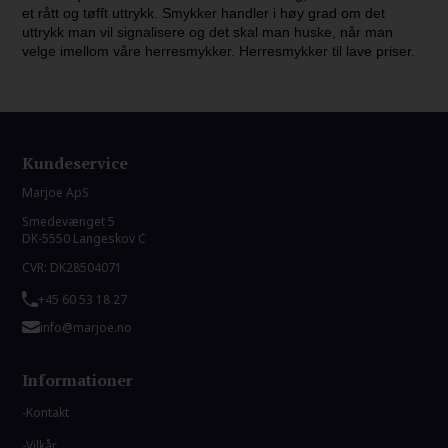
et rått og tøfft uttrykk. Smykker handler i høy grad om det
uttrykk man vil signalisere og det skal man huske, når man
velge imellom våre herresmykker. Herresmykker til lave priser.
Kundeservice
Marjoe ApS
Smedevænget 5
DK-5550 Langeskov C
CVR: DK28504071
+45 60 53 18 27
info@marjoe.no
Informationer
Kontakt
Vilkår