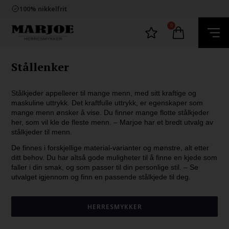
100% nikkelfrit
Levering 2-4 dage fra DK
60 dager bytte & returret
0
Trygg E-Handel
100% nikkelfrit
Levering 2-4 dage fra DK
60 dager bytte & returret
Stållenker
Stålkjeder appellerer til mange menn, med sitt kraftige og
maskuline uttrykk. Det kraftfulle uttrykk, er egenskaper som
mange menn ønsker å vise. Du finner mange flotte stålkjeder
her, som vil kle de fleste menn. – Marjoe har et bredt utvalg av
stålkjeder til menn.
De finnes i forskjellige material-varianter og mønstre, alt etter
ditt behov. Du har altså gode muligheter til å finne en kjede som
faller i din smak, og som passer til din personlige stil. – Se
utvalget igjennom og finn en passende stålkjede til deg.
HERRESMYKKER