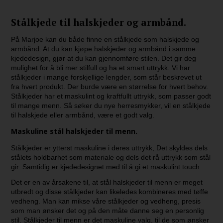
Stålkjede til halskjeder og armbånd.
På Marjoe kan du både finne en stålkjede som halskjede og
armbånd. At du kan kjøpe halskjeder og armbånd i samme
kjededesign, gjør at du kan gjennomføre stilen. Det gir deg
mulighet for å bli mer stilfull og ha et smart uttrykk. Vi har
stålkjeder i mange forskjellige lengder, som står beskrevet ut
fra hvert produkt. Der burde være en størrelse for hvert behov.
Stålkjeder har et maskulint og kraftfullt uttrykk, som passer godt
til mange menn. Så søker du nye herresmykker, vil en stålkjede
til halskjede eller armbånd, være et godt valg.
Maskuline stål halskjeder til menn.
Stålkjeder er ytterst maskuline i deres uttrykk, Det skyldes dels
stålets holdbarhet som materiale og dels det rå uttrykk som stål
gir. Samtidig er kjededesignet med til å gi et maskulint touch.
Det er en av årsakene til, at stål halskjeder til menn er meget
utbredt og disse stålkjeder kan likeledes kombineres med tøffe
vedheng. Man kan mikse våre stålkjeder og vedheng, presis
som man ønsker det og på den måte danne seg en personlig
stil. Stålkjeder til menn er det maskuline valg, til de som ønsker