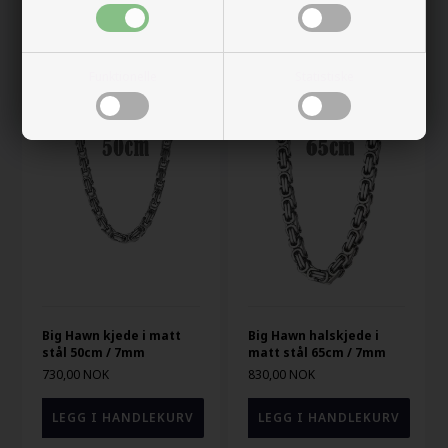
330,00 NOK
390,00 NOK
VELG VARIANT
VELG VARIANT
Funktionelle
Statistiske
Big Hawn kjede i matt
Big Hawn halskjede i
stål 50cm / 7mm
matt stål 65cm / 7mm
730,00 NOK
830,00 NOK