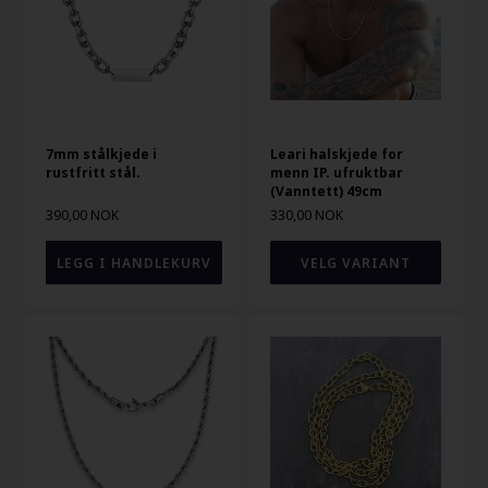
7mm stålkjede i
Leari halskjede for
rustfritt stål.
menn IP. ufruktbar
(Vanntett) 49cm
390,00 NOK
330,00 NOK
VELG VARIANT