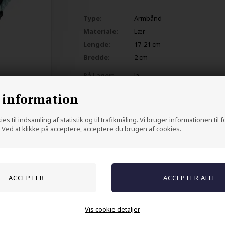
Type:
Armbånd
Materiale:
Lær
Lengde:
17-21 cm
Bredde:
2 cm
På Lager:
Ja
 information
es til indsamling af statistik og til trafikmåling. Vi bruger informationen til 
Ved at klikke på acceptere, acceptere du brugen af cookies.
Andre kjøpte også
Vis cookie detaljer