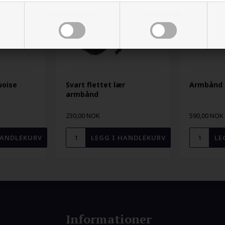
Markedsføring
Funktionelle
uoise
Svart flettet lær
Armbånd i
armbånd
230,00 NOK
590,00 NOK
Informationer