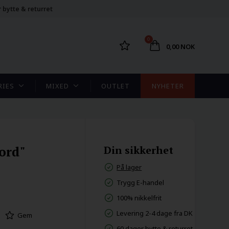
 bytte & returret
0
0,00 NOK
RIES
MIXED
OUTLET
NYHETER
ord"
Din sikkerhet
På lager
Trygg E-handel
100% nikkelfrit
Levering 2-4 dage fra DK
Gem
60 dager bytte & returret