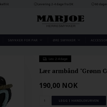
elfrit
Levering 2-4 dage fra DK
60 dager
SMYKKER FOR PAR
ØRE SMYKKER
ACCESSO
Lev. 2-4 dage
Lær armbånd "Grønn C
190,00
NOK