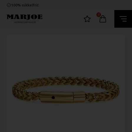
Trygg E-Handel
100% nikkelfrit
Levering 2-4 dage fra DK
60 dager bytte & returret
0
Trygg E-Handel
100% nikkelfrit
Levering 2-4 dage fra DK
60 dager bytte & returret