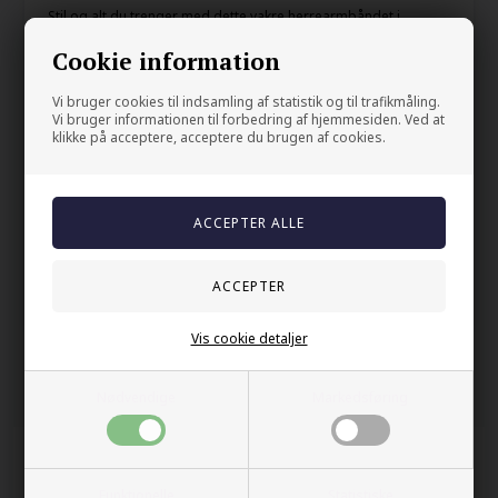
Stil og alt du trenger med dette vakre herrearmbåndet i
gullbelagt IP og med sikkerhetslås.
Cookie information
6 mm tykk
Vi bruger cookies til indsamling af statistik og til trafikmåling.
Vi bruger informationen til forbedring af hjemmesiden. Ved at
Din sikkerhet
klikke på acceptere, acceptere du brugen af cookies.
På lager
Trygg E-handel
100% nikkelfrit
Levering 2-4 dage fra DK
60 dager bytte & returret
Vis cookie detaljer
Andre kjøpte også
Nødvendige
Markedsføring
Funktionelle
Statistiske