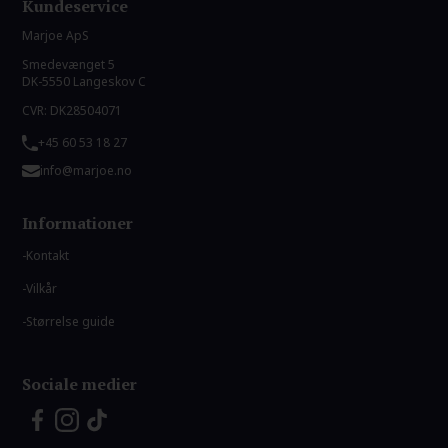
Kundeservice
Marjoe ApS
Smedevænget 5
DK-5550 Langeskov C
CVR: DK28504071
+45 60 53 18 27
info@marjoe.no
Informationer
Kontakt
Vilkår
Størrelse guide
Sociale medier