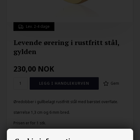
Lev. 2-4 dage
Levende ørering i rustfritt stål,
gylden
230,00
NOK
Gem
Øredobber i gullbelagt rustfritt stål med børstet overflate.
størrelse 1,3 cm og 6 mm bred.
Prisen er for 1 stk.
Din sikkerhet