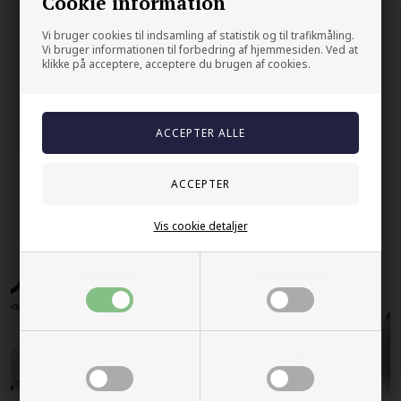
Cookie information
På lager
Vi bruger cookies til indsamling af statistik og til trafikmåling.
Vi bruger informationen til forbedring af hjemmesiden. Ved at
Trygg E-handel
klikke på acceptere, acceptere du brugen af cookies.
100% nikkelfrit
Levering 2-4 dage fra DK
60 dager bytte & returret
Andre kjøpte også
Vis cookie detaljer
Nødvendige
Markedsføring
Funktionelle
Statistiske