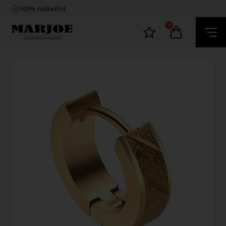
Trygg E-Handel
100% nikkelfrit
Levering 2-4 dage fra DK
60 dager bytte & returret
0
Trygg E-Handel
100% nikkelfrit
Levering 2-4 dage fra DK
60 dager bytte & returret