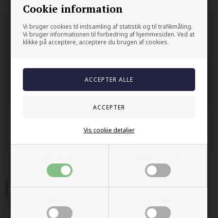
Cookie information
Din sikkerhet
Vi bruger cookies til indsamling af statistik og til trafikmåling.
Vi bruger informationen til forbedring af hjemmesiden. Ved at
På lager
klikke på acceptere, acceptere du brugen af cookies.
Trygg E-handel
100% nikkelfrit
Levering 2-4 dage fra DK
60 dager bytte & returret
Vis cookie detaljer
Andre kjøpte også
Nødvendige
Markedsføring
Funktionelle
Statistiske