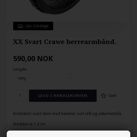
Lev. 2-4 dage
XX Svart Crawe herrearmbånd.
590,00
NOK
Lengde:
Gem
Armbånd i svart skinn med hammer sort stål og sikkerhetslås.
Bredden er 1,4 cm.
Stilig armbånd for mannen.