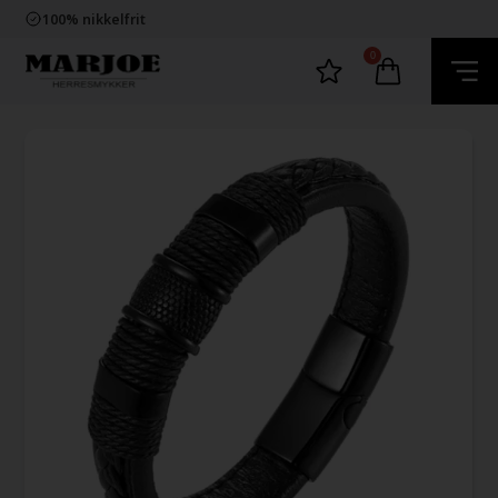
Trygg E-Handel
100% nikkelfrit
Levering 2-4 dage fra DK
60 dager bytte & returret
0
Trygg E-Handel
100% nikkelfrit
Levering 2-4 dage fra DK
60 dager bytte & returret