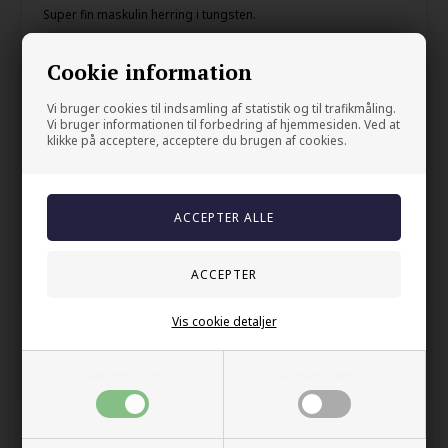
Super fin maskulin herring i tungsten.
Matte sorte overflater og forgylt.
Cookie information
Bredde: 8mm
Vi bruger cookies til indsamling af statistik og til trafikmåling.
Vi bruger informationen til forbedring af hjemmesiden. Ved at
Din sikkerhet
klikke på acceptere, acceptere du brugen af cookies.
På lager
Trygg E-handel
100% nikkelfrit
Levering 2-4 dage fra DK
60 dager bytte & returret
Vis cookie detaljer
Andre kjøpte også
Nødvendige
Markedsføring