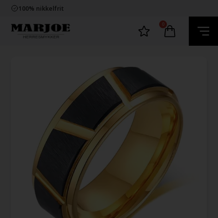
Trygg E-Handel
100% nikkelfrit
Levering 2-4 dage fra DK
60 dager bytte & returret
0
Trygg E-Handel
100% nikkelfrit
Levering 2-4 dage fra DK
60 dager bytte & returret