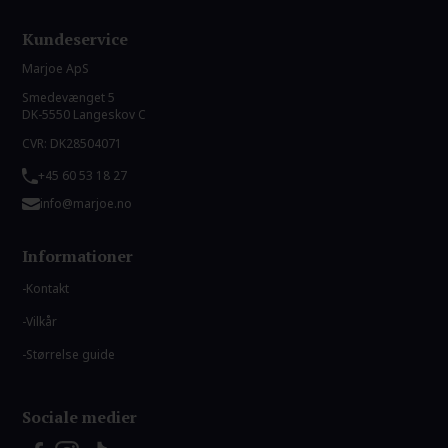
Kundeservice
Marjoe ApS
Smedevænget 5
DK-5550 Langeskov C
CVR: DK28504071
+45 60 53 18 27
info@marjoe.no
Informationer
Kontakt
Vilkår
Størrelse guide
Sociale medier