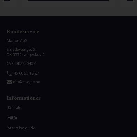
Kundeservice
Marjoe ApS
Smedevænget 5
DK-5550 Langeskov C
CVR: DK28504071
+45 60 53 18 27
info@marjoe.no
Informationer
Kontakt
Vilkår
Størrelse guide