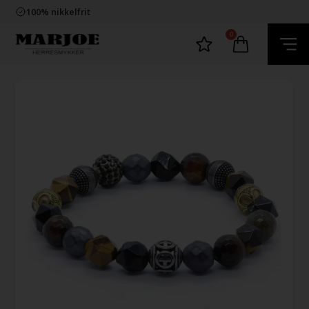
Trygg E-Handel
100% nikkelfrit
Levering 2-4 dage fra DK
60 dager bytte & returret
0
Trygg E-Handel
100% nikkelfrit
Levering 2-4 dage fra DK
60 dager bytte & returret