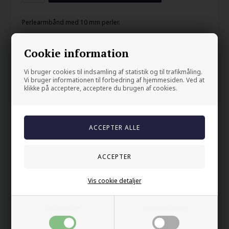
Perlearmbånd med 10 mm perler.
Jaspis, Hamatite, Tigereye, gullbelagt rustfritt stål og CZ
steinperle med svart CZ stein.
Cookie information
Kan kjøpes i flere lengder og leveres i sort smykkeskrin.
Vi bruger cookies til indsamling af statistik og til trafikmåling.
Vi bruger informationen til forbedring af hjemmesiden. Ved at
Vakkert og stilig perlearmbånd.
klikke på acceptere, acceptere du brugen af cookies.
Din sikkerhet
På lager
Trygg E-handel
100% nikkelfrit
Levering 2-4 dage fra DK
Vis cookie detaljer
60 dager bytte & returret
Nødvendige
Markedsføring