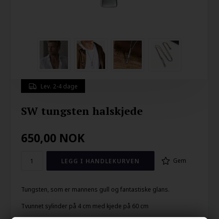
Lev. 2-4 dage
SW tungsten halskjede
650,00
NOK
Gem
Tungsten, som er mannens gull og fantastiske glans.
Tvunnet sylinder på 4 cm med kjede på 60 cm