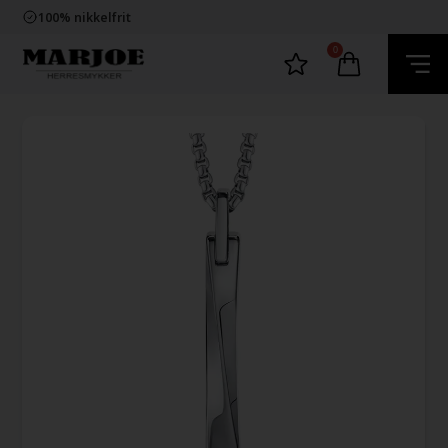
Trygg E-Handel
100% nikkelfrit
Levering 2-4 dage fra DK
60 dager bytte & returret
0
Trygg E-Handel
100% nikkelfrit
Levering 2-4 dage fra DK
60 dager bytte & returret