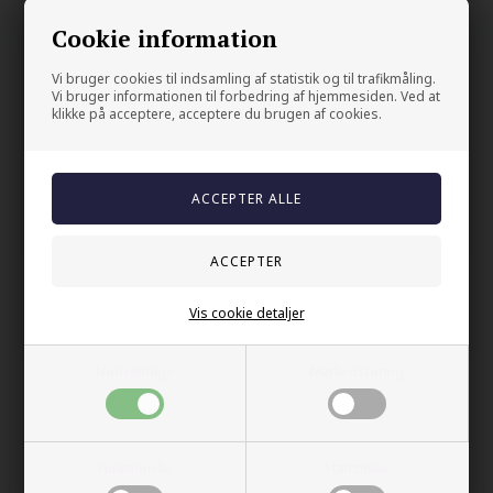
Flotte stilige herresmykker.
Cookie information
Din sikkerhet
Vi bruger cookies til indsamling af statistik og til trafikmåling.
Vi bruger informationen til forbedring af hjemmesiden. Ved at
På lager
klikke på acceptere, acceptere du brugen af cookies.
Trygg E-handel
100% nikkelfrit
Levering 2-4 dage fra DK
60 dager bytte & returret
Vis cookie detaljer
Andre kjøpte også
Nødvendige
Markedsføring
Funktionelle
Statistiske