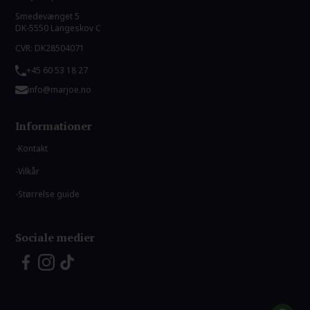
Smedevænget 5
DK-5550 Langeskov C
CVR: DK28504071
+45 60 53 18 27
info@marjoe.no
Informationer
Kontakt
Vilkår
Størrelse guide
Sociale medier