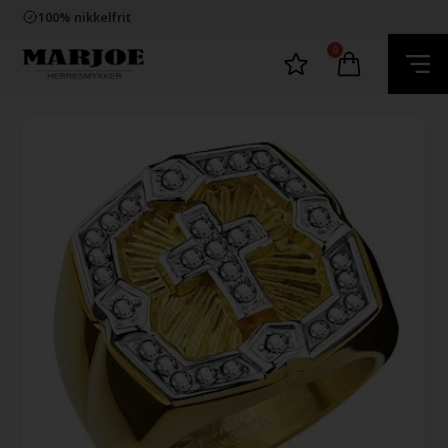
Trygg E-Handel
100% nikkelfrit
Levering 2-4 dage fra DK
60 dager bytte & returret
0
Trygg E-Handel
100% nikkelfrit
Levering 2-4 dage fra DK
60 dager bytte & returret