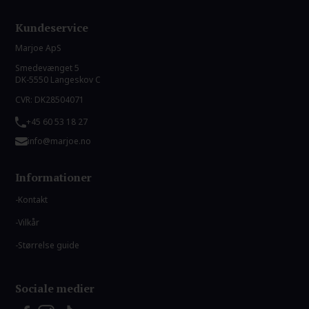
Kundeservice
Marjoe ApS
Smedevænget 5
DK-5550 Langeskov C
CVR: DK28504071
+45 60 53 18 27
info@marjoe.no
Informationer
Kontakt
Vilkår
Størrelse guide
Sociale medier