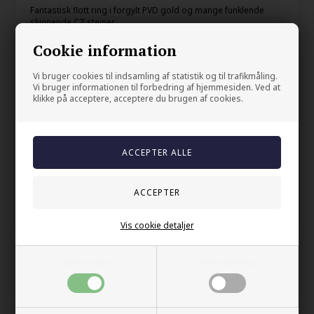
Fantastisk flott ring i forgylt PVD gold og mange funklende
skinnende CZ steiner.
Det er en kul bling bling herrering.
Cookie information
2 x 2 cm
Vi bruger cookies til indsamling af statistik og til trafikmåling.
Vi bruger informationen til forbedring af hjemmesiden. Ved at
klikke på acceptere, acceptere du brugen af cookies.
Din sikkerhet
På lager
Trygg E-handel
100% nikkelfrit
Levering 2-4 dage fra DK
60 dager bytte & returret
Vis cookie detaljer
Nødvendige
Markedsføring
Andre kjøpte også