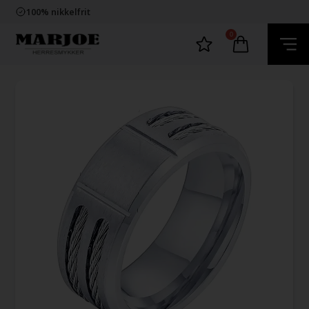
Trygg E-Handel
100% nikkelfrit
Levering 2-4 dage fra DK
60 dager bytte & returret
0
Trygg E-Handel
100% nikkelfrit
Levering 2-4 dage fra DK
60 dager bytte & returret