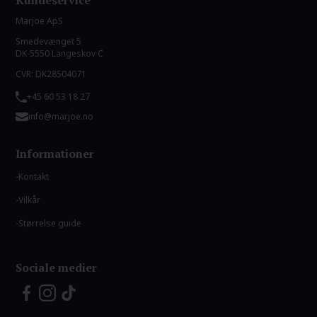
Kundeservice
Marjoe ApS
Smedevænget 5
DK-5550 Langeskov C
CVR: DK28504071
+45 60 53 18 27
info@marjoe.no
Informationer
Kontakt
Vilkår
Størrelse guide
Sociale medier