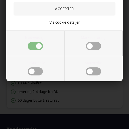
Stilren herre ring i rustfritt stål med to elegante stålwire innlagt
i designet.
Vis cookie detaljer
Ringen er 8 mm bred og kombinerer rå styrke med moderne
detaljer – perfekt til mannen som ønsker et maskulint og
tidløst smykke.
Nødvendige
Markedsføring
Din sikkerhet
Funktionelle
Statistiske
På lager
Trygg E-handel
100% nikkelfrit
Levering 2-4 dage fra DK
60 dager bytte & returret