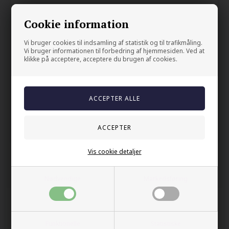
Flott polert edelstålsring med blå CZ stein på 8x8mm
Cookie information
Herrering med den gode stil.
Vi bruger cookies til indsamling af statistik og til trafikmåling.
Din sikkerhet
Vi bruger informationen til forbedring af hjemmesiden. Ved at
klikke på acceptere, acceptere du brugen af cookies.
På lager
Trygg E-handel
100% nikkelfrit
Levering 2-4 dage fra DK
60 dager bytte & returret
Vis cookie detaljer
Andre kjøpte også
Nødvendige
Markedsføring
Funktionelle
Statistiske