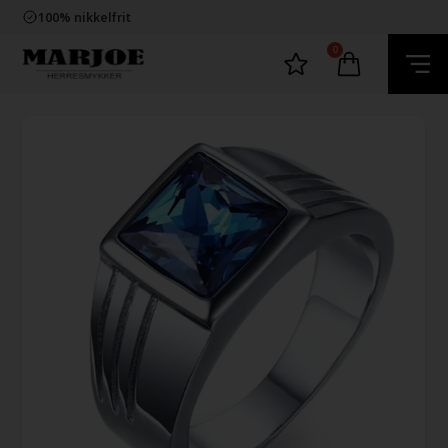
Trygg E-Handel
100% nikkelfrit
Levering 2-4 dage fra DK
60 dager bytte & returret
0
Trygg E-Handel
100% nikkelfrit
Levering 2-4 dage fra DK
60 dager bytte & returret