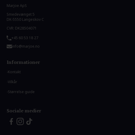
Marjoe ApS
Smedevænget 5
DK-5550 Langeskov C
CVR: DK28504071
+45 60 53 18 27
info@marjoe.no
Informationer
Kontakt
Vilkår
Størrelse guide
Sociale medier