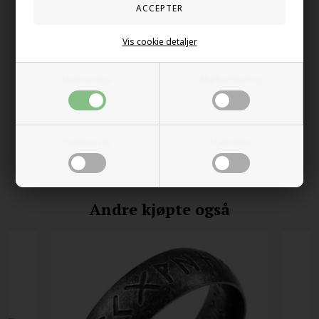
Din sikkerhet
Vis cookie detaljer
På lager
Nødvendige
Markedsføring
Trygg E-handel
100% nikkelfrit
Levering 2-4 dage fra DK
Funktionelle
Statistiske
60 dager bytte & returret
Andre kjøpte også