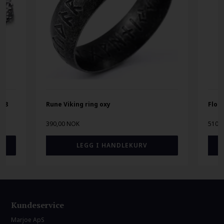
l 8
Rune Viking ring oxy
Floki
390,00 NOK
510,
Kundeservice
Marjoe ApS