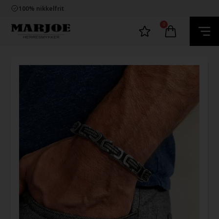
Trygg E-Handel
100% nikkelfrit
Levering 2-4 dage fra DK
60 dager bytte & returret
0
Trygg E-Handel
100% nikkelfrit
Levering 2-4 dage fra DK
60 dager bytte & returret