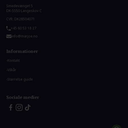
Smedevænget 5
DK-5550 Langeskov C
CVR: DK28504071
+45 60 53 18 27
info@marjoe.no
Informationer
Kontakt
Vilkår
Størrelse guide
Sociale medier