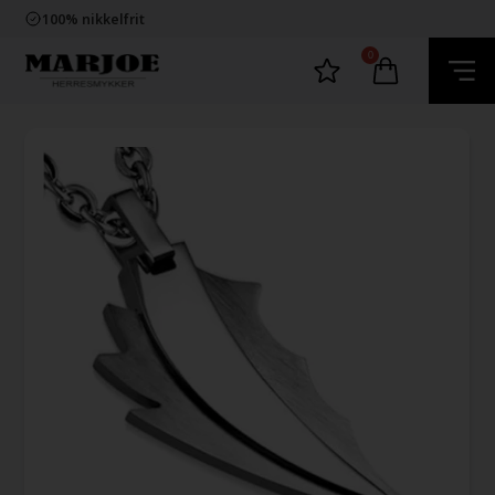
Trygg E-Handel
100% nikkelfrit
Levering 2-4 dage fra DK
60 dager bytte & returret
0
Trygg E-Handel
100% nikkelfrit
Levering 2-4 dage fra DK
60 dager bytte & returret