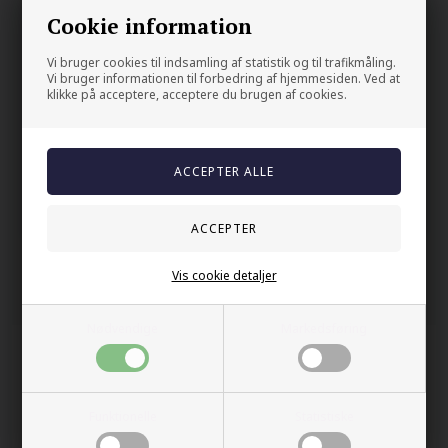
forkortet.
Cookie information
Din sikkerhet
Vi bruger cookies til indsamling af statistik og til trafikmåling.
Vi bruger informationen til forbedring af hjemmesiden. Ved at
klikke på acceptere, acceptere du brugen af cookies.
På lager
Trygg E-handel
100% nikkelfrit
Levering 2-4 dage fra DK
60 dager bytte & returret
Vis cookie detaljer
Andre kjøpte også
Nødvendige
Markedsføring
Funktionelle
Statistiske