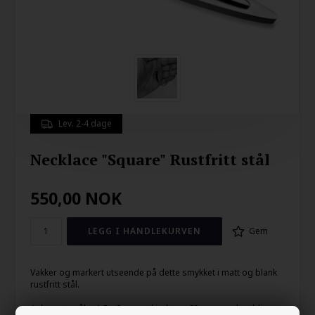
Lev. 2-4 dage
Necklace "Square" Rustfritt stål
550,00
NOK
Gem
Vakker og markert utseende på dette smykket i matt og blank
rustfritt stål.
Anhenget måler 1,5 x 3 cm og kjedet er 60 cm, men kan bli