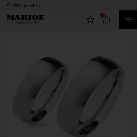
Trygg E-Handel
100% nikkelfrit
Levering 2-4 dage fra DK
60 dager bytte & returret
0
Trygg E-Handel
100% nikkelfrit
Levering 2-4 dage fra DK
60 dager bytte & returret