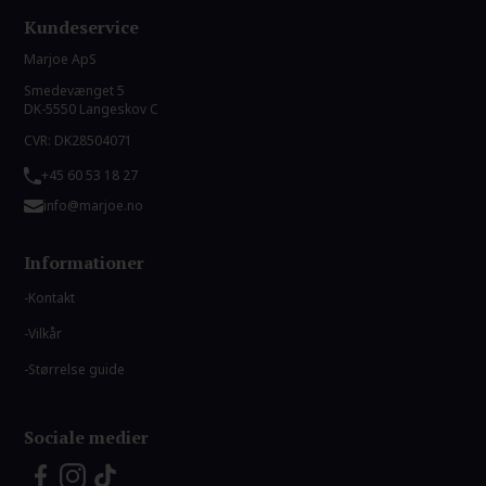
Kundeservice
Marjoe ApS
Smedevænget 5
DK-5550 Langeskov C
CVR: DK28504071
+45 60 53 18 27
info@marjoe.no
Informationer
Kontakt
Vilkår
Størrelse guide
Sociale medier