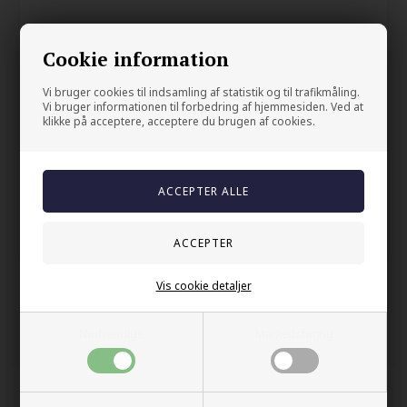
På Lager:
Ja
Cookie information
Vi bruger cookies til indsamling af statistik og til trafikmåling.
Din sikkerhet
Vi bruger informationen til forbedring af hjemmesiden. Ved at
klikke på acceptere, acceptere du brugen af cookies.
På lager
Trygg E-handel
100% nikkelfrit
Levering 2-4 dage fra DK
60 dager bytte & returret
Vis cookie detaljer
Folk med samme interesser så også
Nødvendige
Markedsføring
på