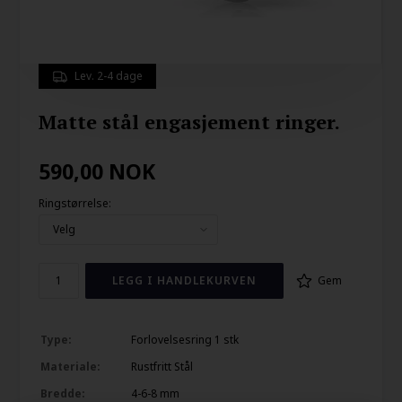
Lev. 2-4 dage
Matte stål engasjement ringer.
590,00
NOK
Ringstørrelse:
Gem
Type:
Forlovelsesring 1 stk
Materiale:
Rustfritt Stål
Bredde:
4-6-8 mm