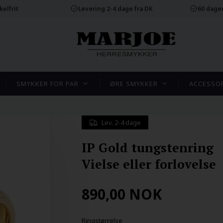
elfrit
Levering 2-4 dage fra DK
60 dager
SMYKKER FOR PAR
ØRE SMYKKER
ACCESSO
Lev. 2-4 dage
IP Gold tungstenring
Vielse eller forlovelse
890,00
NOK
Ringstørrelse