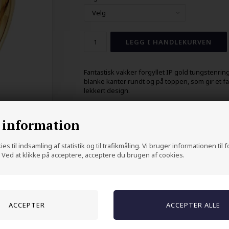
Fantastisk vakker forgyllet IP gold tungstenri
blanke kanter rundt og på toppen, som gir et fa
lekkert design.
Prisen er pr. stk så legg i kurven en av gangen 
hver gang.
 information
5mm bred.
es til indsamling af statistik og til trafikmåling. Vi bruger informationen til 
Ved at klikke på acceptere, acceptere du brugen af cookies.
Andre kjøpte også