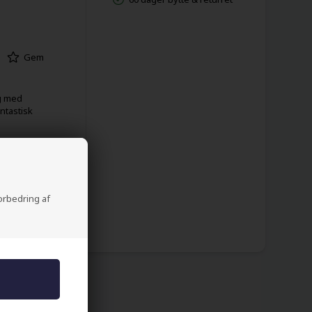
Gem
ng med
ntastisk
og velg str
forbedring af