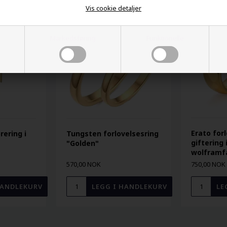
Vis cookie detaljer
Markedsføring
Funktionelle
Erato forl
rering i
Tungsten forlovelsesring
giftering 
"Golden"
wolframf
570,00 NOK
750,00 NOK