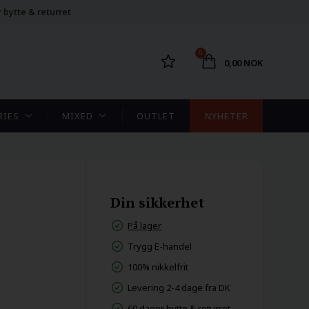
 bytte & returret
0
0,00 NOK
RIES
MIXED
OUTLET
NYHETER
Din sikkerhet
På lager
Trygg E-handel
100% nikkelfrit
Levering 2-4 dage fra DK
60 dager bytte & returret