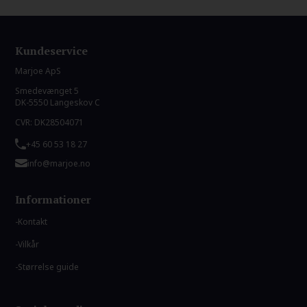
Kundeservice
Marjoe ApS
Smedevænget 5
DK-5550 Langeskov C
CVR: DK28504071
+45 60 53 18 27
info@marjoe.no
Informationer
Kontakt
Vilkår
Størrelse guide