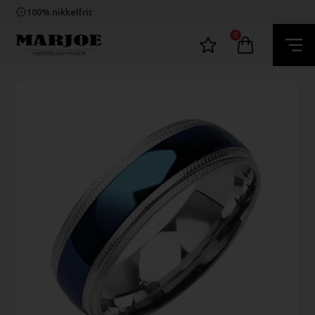
Trygg E-Handel
100% nikkelfrit
Levering 2-4 dage fra DK
60 dager bytte & returret
0
Trygg E-Handel
100% nikkelfrit
Levering 2-4 dage fra DK
60 dager bytte & returret