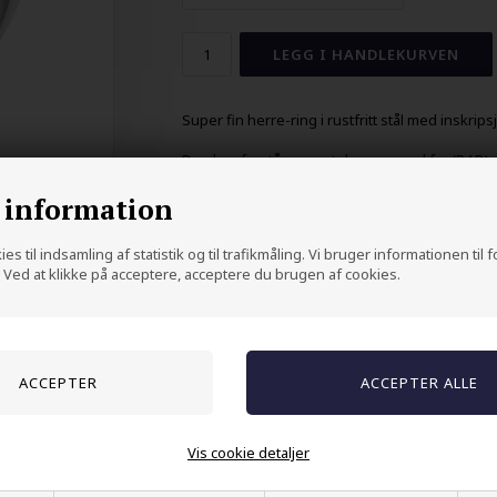
Super fin herre-ring i rustfritt stål med inskrip
Den kan forstås som at du er en god far (DAD) e
du bare er helt vill med bandet DAD - ta den som
 information
Ringen er på overflaten 1 x 1,5 cm
es til indsamling af statistik og til trafikmåling. Vi bruger informationen til 
Ved at klikke på acceptere, acceptere du brugen af cookies.
Andre kjøpte også
Vis cookie detaljer