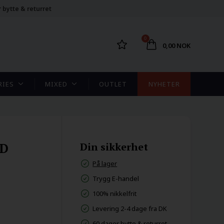
 bytte & returret
0
0,00 NOK
RIES
MIXED
OUTLET
NYHETER
AD
Din sikkerhet
På lager
Trygg E-handel
100% nikkelfrit
Levering 2-4 dage fra DK
60 dager bytte & returret