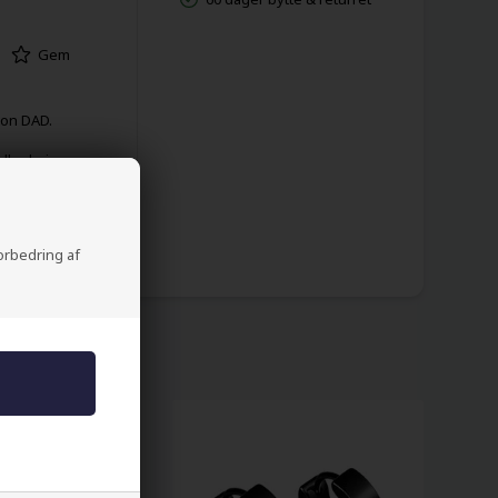
Gem
sjon DAD.
ller hvis
 du vil.
forbedring af