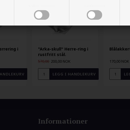
Markedsføring
Funktionelle
errering i
"Arka-skull" Herre-ring i
Blålakker
rustfritt stål.
570,00
200,00 NOK
170,00 NOK
Informationer