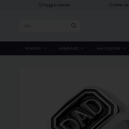
Trygg E-Handel
100% nikk
RINGER
ARMBÅND
HALSKJEDER