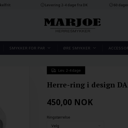
elfrit
Levering 2-4 dage fra DK
60 dager
SMYKKER FOR PAR
ØRE SMYKKER
ACCESSO
Lev. 2-4 dage
Herre-ring i design D
450,00
NOK
Ringstørrelse