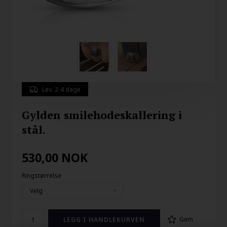
Lev. 2-4 dage
Gylden smilehodeskallering i
stål.
530,00
NOK
Ringstørrelse
Gem