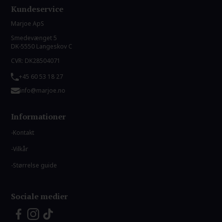
Kundeservice
Marjoe ApS
Smedevænget 5
DK-5550 Langeskov C
CVR: DK28504071
+45 60 53 18 27
info@marjoe.no
Informationer
Kontakt
Vilkår
Størrelse guide
Sociale medier