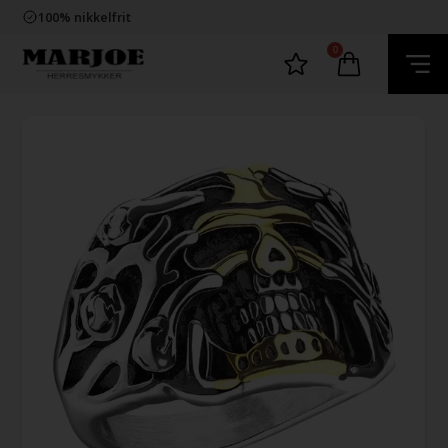
Trygg E-Handel
100% nikkelfrit
Levering 2-4 dage fra DK
60 dager bytte & returret
0
Trygg E-Handel
100% nikkelfrit
Levering 2-4 dage fra DK
60 dager bytte & returret