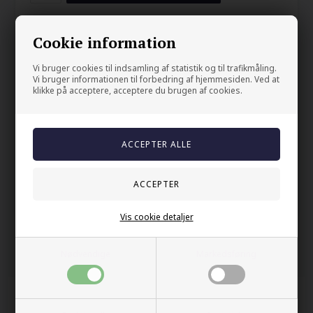
Skulderring i rustfritt stål.
Cookie information
Det gylne smilet.
Vi bruger cookies til indsamling af statistik og til trafikmåling.
Vi bruger informationen til forbedring af hjemmesiden. Ved at
Din sikkerhet
klikke på acceptere, acceptere du brugen af cookies.
På lager
Trygg E-handel
100% nikkelfrit
Levering 2-4 dage fra DK
60 dager bytte & returret
Vis cookie detaljer
Andre kjøpte også
Nødvendige
Markedsføring