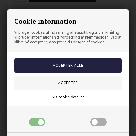
Herrering i rustfritt stål i design som hjelmen fra Gladiator med
rød CZ-stein.
Cookie information
En spesiell menns ring.
Vi bruger cookies til indsamling af statistik og til trafikmåling.
Vi bruger informationen til forbedring af hjemmesiden. Ved at
klikke på acceptere, acceptere du brugen af cookies.
Din sikkerhet
På lager
Trygg E-handel
100% nikkelfrit
Levering 2-4 dage fra DK
60 dager bytte & returret
Vis cookie detaljer
Nødvendige
Markedsføring
Andre kjøpte også