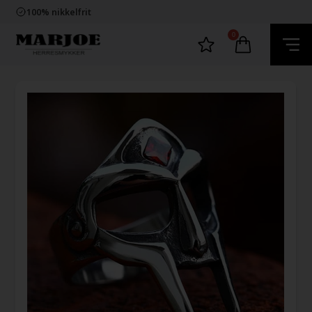
Trygg E-Handel
100% nikkelfrit
Levering 2-4 dage fra DK
60 dager bytte & returret
0
Trygg E-Handel
100% nikkelfrit
Levering 2-4 dage fra DK
60 dager bytte & returret