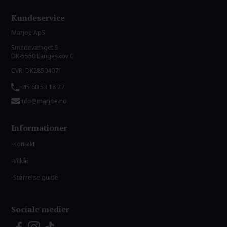
Kundeservice
Marjoe ApS
Smedevænget 5
DK-5550 Langeskov C
CVR: DK28504071
+45 60 53 18 27
info@marjoe.no
Informationer
Kontakt
Vilkår
Størrelse guide
Sociale medier