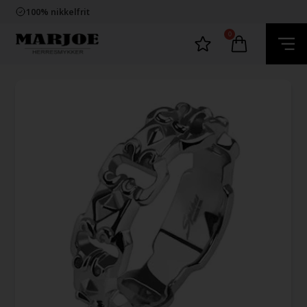
Trygg E-Handel
100% nikkelfrit
Levering 2-4 dage fra DK
60 dager bytte & returret
0
Trygg E-Handel
100% nikkelfrit
Levering 2-4 dage fra DK
60 dager bytte & returret