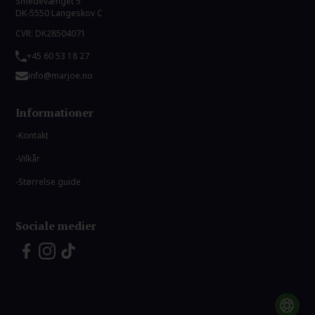
Smedevænget 5
DK-5550 Langeskov C
CVR: DK28504071
+45 60 53 18 27
info@marjoe.no
Informationer
Kontakt
Vilkår
Størrelse guide
Sociale medier