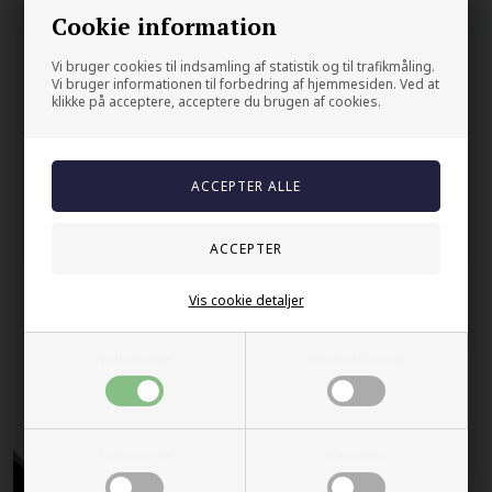
Bredden på denne ringen er 0.5 cm
Cookie information
Din sikkerhet
Vi bruger cookies til indsamling af statistik og til trafikmåling.
Vi bruger informationen til forbedring af hjemmesiden. Ved at
På lager
klikke på acceptere, acceptere du brugen af cookies.
Trygg E-handel
100% nikkelfrit
Levering 2-4 dage fra DK
60 dager bytte & returret
Vis cookie detaljer
Andre kjøpte også
Nødvendige
Markedsføring
Funktionelle
Statistiske