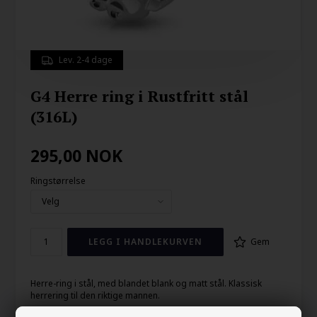
Lev. 2-4 dage
G4 Herre ring i Rustfritt stål
(316L)
295,00
NOK
Ringstørrelse
Gem
Herre-ring i stål, med blandet blank og matt stål. Klassisk
herrering til den riktige mannen.