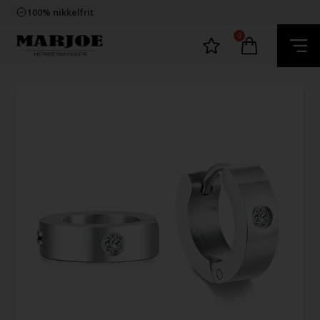
Trygg E-Handel
100% nikkelfrit
Levering 2-4 dage fra DK
60 dager bytte & returret
0
Trygg E-Handel
100% nikkelfrit
Levering 2-4 dage fra DK
60 dager bytte & returret