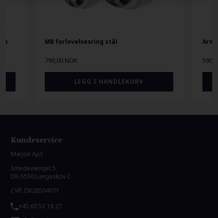
8mm
MB forlovelsesring stål
Armb
790,00 NOK
590,
Kundeservice
Marjoe ApS
Smedevænget 5
DK-5550 Langeskov C
CVR: DK28504071
+45 60 53 18 27