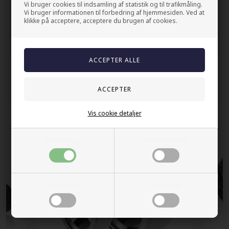
Vi bruger cookies til indsamling af statistik og til trafikmåling.
Vi bruger informationen til forbedring af hjemmesiden. Ved at
100% nikkelfrit
klikke på acceptere, acceptere du brugen af cookies.
Levering 2-4 dage fra DK
60 dager bytte & returret
Andre kjøpte også
Vis cookie detaljer
Nødvendige
Markedsføring
Funktionelle
Statistiske