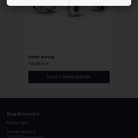
Poker earing
130,00 NOK
Kundeservice
Marjoe ApS
Smedevænget 5
DK-5550 Langeskov C