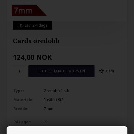
Lev. 2-4 dage
Cards øredobb
124,00
NOK
Gem
Type:
Øredobb 1 stk
Materiale:
Rustfritt Stål
Bredde:
7 mm
På Lager:
Ja