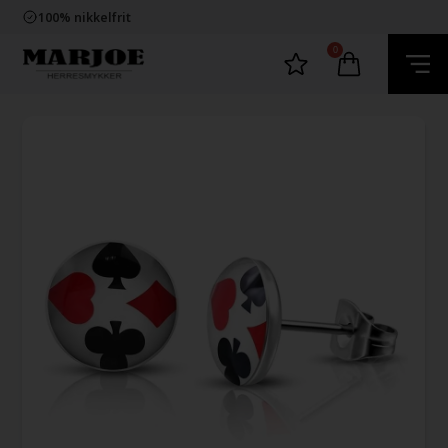
Trygg E-Handel
100% nikkelfrit
Levering 2-4 dage fra DK
60 dager bytte & returret
0
Trygg E-Handel
100% nikkelfrit
Levering 2-4 dage fra DK
60 dager bytte & returret