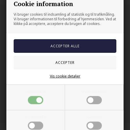
Cookie information
Din sikkerhet
Vi bruger cookies til indsamling af statistik og til trafikmåling.
Vi bruger informationen til forbedring af hjemmesiden. Ved at
På lager
klikke på acceptere, acceptere du brugen af cookies.
Trygg E-handel
100% nikkelfrit
Levering 2-4 dage fra DK
60 dager bytte & returret
Vis cookie detaljer
Andre kjøpte også
Nødvendige
Markedsføring
Funktionelle
Statistiske