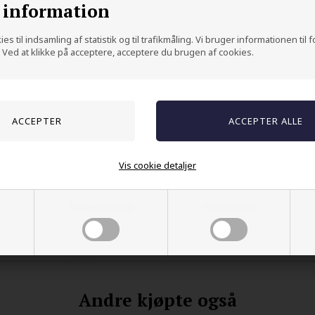
 information
Materiale:
Titan
Belegg:
IP black plating
es til indsamling af statistik og til trafikmåling. Vi bruger informationen til 
Ved at klikke på acceptere, acceptere du brugen af cookies.
Finish:
Matt / børstet
Farge: Svart
Bredde:
8 mm
Vekt: ca.
3,9 g
Lett, slitesterk og komfortabel
Allergivennlig
Vis cookie detaljer
Denne
svarte titan ringen for menn
er et o
for deg som ønsker et diskret, men markant
Markedsføring
Funktionelle
herresmykke med høy komfort og lang holdbar
Andre kjøpte også