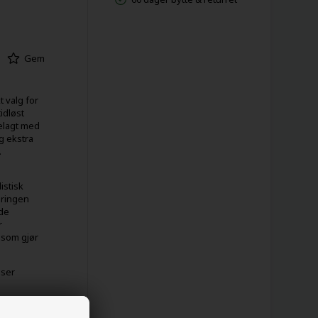
Gem
t valg for
idløst
elagt med
g ekstra
.
istisk
 ringen
åde
r
 som gjør
sser