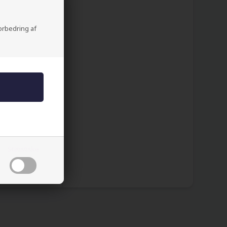
forbedring af
pplagt valg
Statistiske
het.