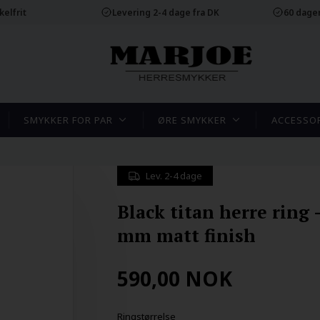
elfrit
Levering 2-4 dage fra DK
60 dager
SMYKKER FOR PAR
ØRE SMYKKER
ACCESSO
Lev. 2-4 dage
Black titan herre ring 
mm matt finish
590,00
NOK
Ringstørrelse