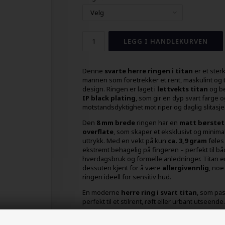
Denne
svarte herre ringen i titan
er et sterk
mannen som foretrekker et rent, maskulint og t
design. Ringen er laget i
lettvekts titan
og b
IP black plating
, som gir en dyp svart farge o
motstandsdyktighet mot riper og daglig slitasje
Den
8 mm brede
ringen har en
matt børstet
overflate
, som skaper et eksklusivt og minimal
uttrykk. Med en vekt på kun
ca. 3,9 gram
føles
ekstremt behagelig på fingeren – perfekt til b
hverdagsbruk og formelle anledninger. Titan e
dessuten kjent for å være
allergivennlig
, noe
ringen ideell for sensitiv hud.
En moderne
herre ring i svart titan
, som pa
perfekt til et stilrent, røft eller urbant utseende.
Type:
Herre ring