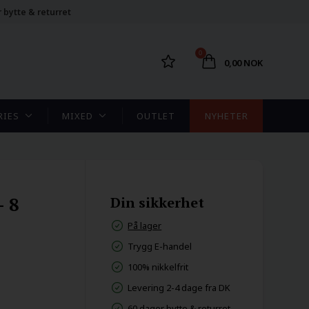
 bytte & returret
0
0,00 NOK
RIES
MIXED
OUTLET
NYHETER
– 8
Din sikkerhet
På lager
Trygg E-handel
100% nikkelfrit
Levering 2-4 dage fra DK
60 dager bytte & returret