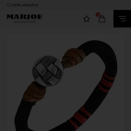
Trygg E-Handel
100% nikkelfrit
Levering 2-4 dage fra DK
60 dager bytte & returret
0
Trygg E-Handel
100% nikkelfrit
Levering 2-4 dage fra DK
60 dager bytte & returret