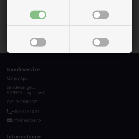
På lager
Nødvendige
Markedsføring
Trygg E-handel
100% nikkelfrit
Levering 2-4 dage fra DK
Funktionelle
Statistiske
60 dager bytte & returret
Kundeservice
Marjoe ApS
Smedevænget 5
DK-5550 Langeskov C
CVR: DK28504071
+45 60 53 18 27
info@marjoe.no
Informationer