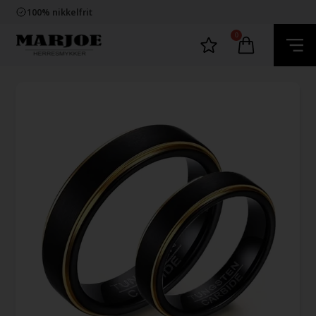
Trygg E-Handel
100% nikkelfrit
Levering 2-4 dage fra DK
60 dager bytte & returret
0
Trygg E-Handel
100% nikkelfrit
Levering 2-4 dage fra DK
60 dager bytte & returret