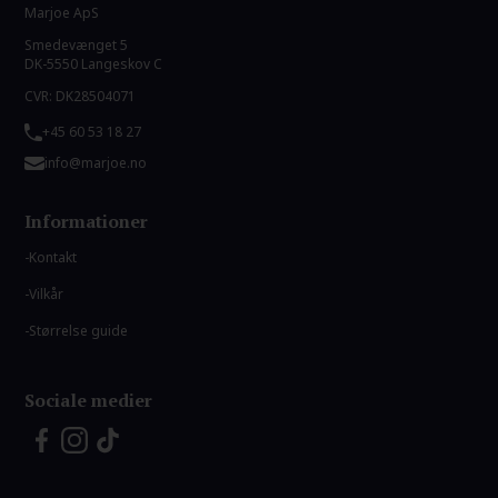
Marjoe ApS
Smedevænget 5
DK-5550 Langeskov C
CVR: DK28504071
+45 60 53 18 27
info@marjoe.no
Informationer
Kontakt
Vilkår
Størrelse guide
Sociale medier