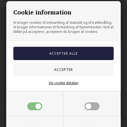
Legges i kurv én av gangen ved kjøp av 2 stk.
Cookie information
Prisen er pr. stk.
Vi bruger cookies til indsamling af statistik og til trafikmåling.
Din sikkerhet
Vi bruger informationen til forbedring af hjemmesiden. Ved at
klikke på acceptere, acceptere du brugen af cookies.
På lager
Trygg E-handel
100% nikkelfrit
Levering 2-4 dage fra DK
60 dager bytte & returret
Vis cookie detaljer
Andre kjøpte også
Nødvendige
Markedsføring
Funktionelle
Statistiske